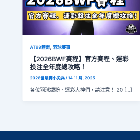
,
AT99體育
羽球賽事
【2026BWF賽程】官方賽程、運彩
投注全年度總攻略！
2026世足賽小尖兵
/
14 11 月, 2025
各位羽球鐵粉、運彩大神們，請注意！ 20 […]