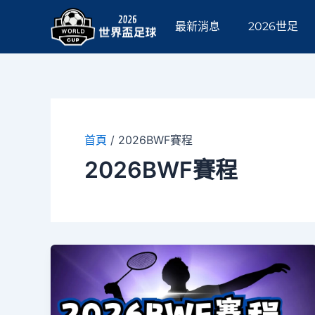
跳
至
最新消息
2026世足
主
要
內
容
首頁
/
2026BWF賽程
2026BWF賽程