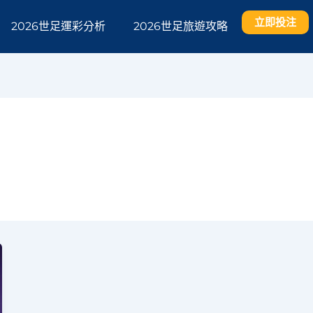
立即投注
2026世足運彩分析
2026世足旅遊攻略