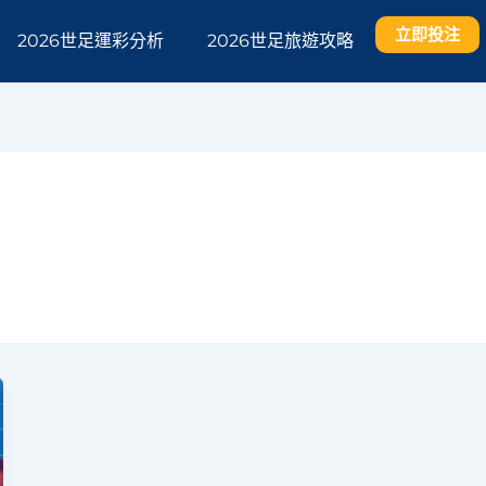
立即投注
2026世足運彩分析
2026世足旅遊攻略