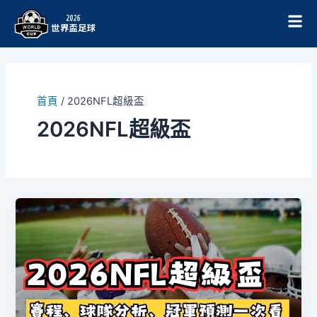
跳
至
主
要
內
容
首頁
/
2026NFL超級盃
2026NFL超級盃