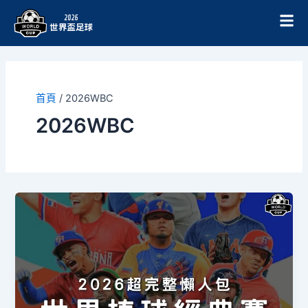
跳
至
主
要
內
容
首頁
/
2026WBC
2026WBC