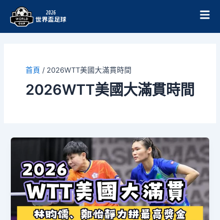
跳
至
主
要
內
容
首頁
/
2026WTT美國大滿貫時間
2026WTT美國大滿貫時間