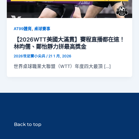
,
AT99體育
桌球賽事
【2026WTT美國大滿貫】賽程直播都在這！
林昀儒、鄭怡靜力拼最高獎金
2026世足賽小尖兵
/
21 1 月, 2026
世界桌球職業大聯盟（WTT）年度四大最頂 […]
Back to top