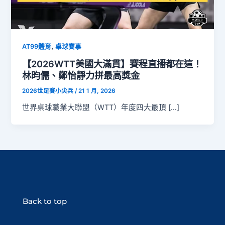
,
AT99體育
桌球賽事
【2026WTT美國大滿貫】賽程直播都在這！
林昀儒、鄭怡靜力拼最高獎金
2026世足賽小尖兵
/
21 1 月, 2026
世界桌球職業大聯盟（WTT）年度四大最頂 […]
Back to top