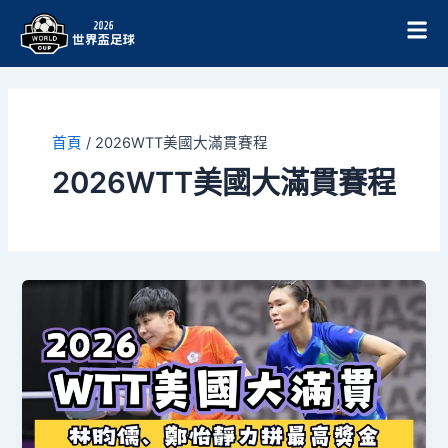
跳
至
主
要
內
容
首頁
/
2026WTT美國大滿貫賽程
2026WTT美國大滿貫賽程