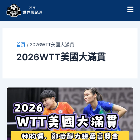
跳
至
主
要
內
容
首頁
/
2026WTT美國大滿貫
2026WTT美國大滿貫