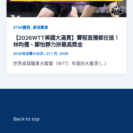
,
AT99體育
桌球賽事
【2026WTT美國大滿貫】賽程直播都在這！
林昀儒、鄭怡靜力拼最高獎金
2026世足賽小尖兵
/
21 1 月, 2026
世界桌球職業大聯盟（WTT）年度四大最頂 […]
Back to top