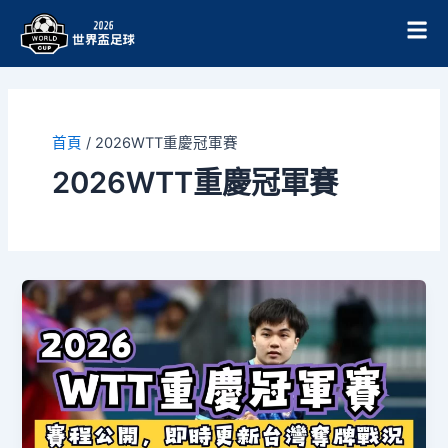
跳
至
主
要
內
容
首頁
/
2026WTT重慶冠軍賽
2026WTT重慶冠軍賽