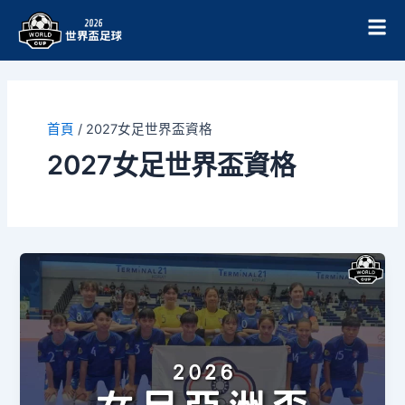
跳
至
主
要
內
容
首頁
/
2027女足世界盃資格
2027女足世界盃資格