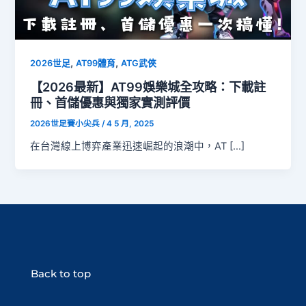
,
,
2026世足
AT99體育
ATG武俠
【2026最新】AT99娛樂城全攻略：下載註
冊、首儲優惠與獨家實測評價
2026世足賽小尖兵
/
4 5 月, 2025
在台灣線上博弈產業迅速崛起的浪潮中，AT […]
Back to top