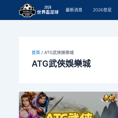
跳
至
最新消息
2026世足
主
要
內
容
首頁
/
ATG武俠娛樂城
ATG武俠娛樂城