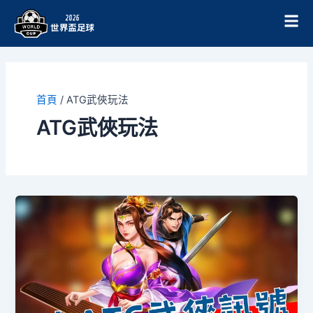
跳
至
主
要
內
容
首頁
/
ATG武俠玩法
ATG武俠玩法