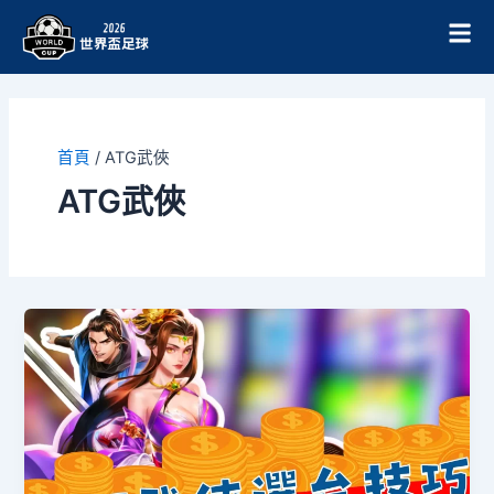
跳
至
主
要
內
容
首頁
/
ATG武俠
ATG武俠