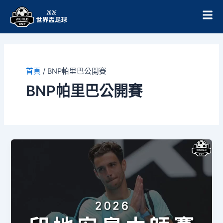
跳
至
主
要
內
容
首頁
/
BNP帕里巴公開賽
BNP帕里巴公開賽