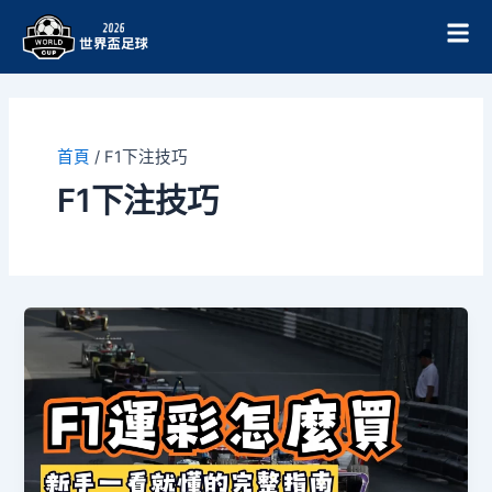
跳
至
主
要
內
容
首頁
/
F1下注技巧
F1下注技巧