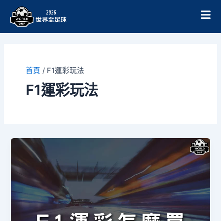
跳
至
主
要
內
容
首頁
/
F1運彩玩法
F1運彩玩法