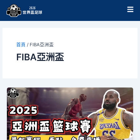
跳
至
主
要
內
容
首頁
/
FIBA亞洲盃
FIBA亞洲盃