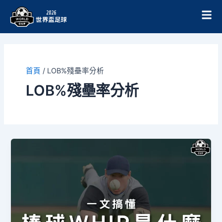
跳
至
主
要
內
容
首頁
/
LOB%殘壘率分析
LOB%殘壘率分析