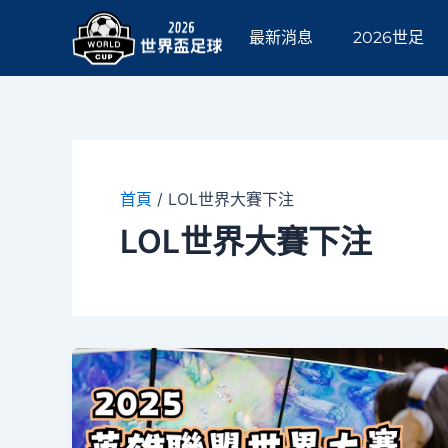
跳
至
最新消息
2026世足
主
要
內
容
首頁
/
LOL世界大賽下注
LOL世界大賽下注