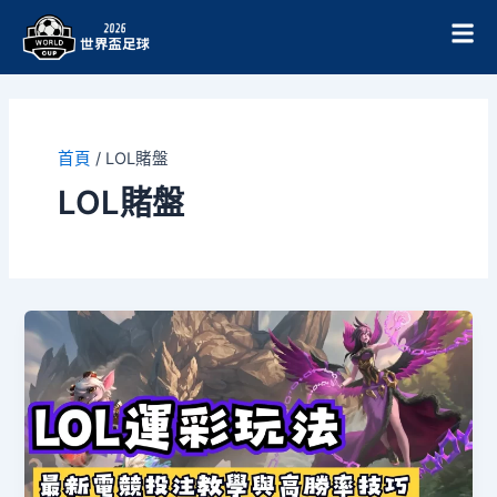
跳
至
主
要
內
容
首頁
/
LOL賭盤
LOL賭盤