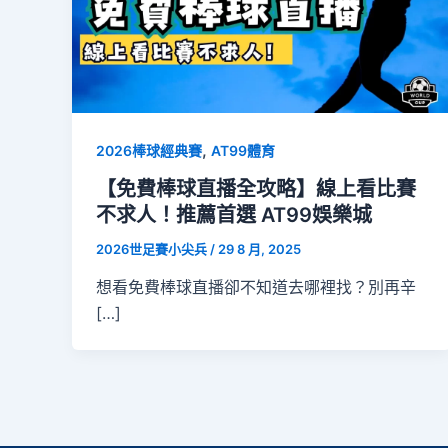
,
2026棒球經典賽
AT99體育
【免費棒球直播全攻略】線上看比賽
不求人！推薦首選 AT99娛樂城
2026世足賽小尖兵
/
29 8 月, 2025
想看免費棒球直播卻不知道去哪裡找？別再辛
[…]