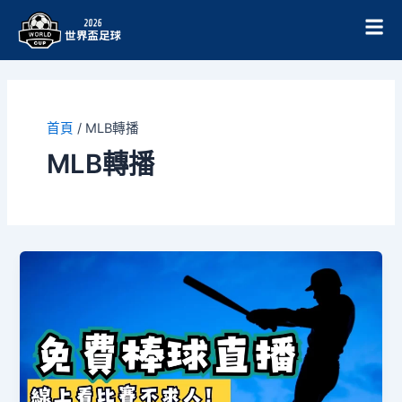
跳
至
主
要
內
容
首頁
/
MLB轉播
MLB轉播