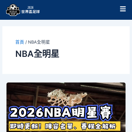
跳
至
主
要
內
容
首頁
/
NBA全明星
NBA全明星