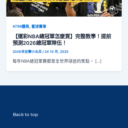
,
AT99體育
籃球賽事
【運彩NBA總冠軍怎麼買】完整教學！提前
預測2026總冠軍隊伍！
2026世足賽小尖兵
/
24 10 月, 2025
每年NBA總冠軍賽都是全世界球迷的焦點， […]
Back to top