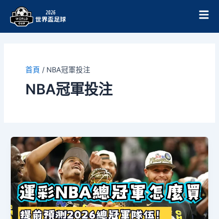
跳
至
主
要
內
容
首頁
/
NBA冠軍投注
NBA冠軍投注