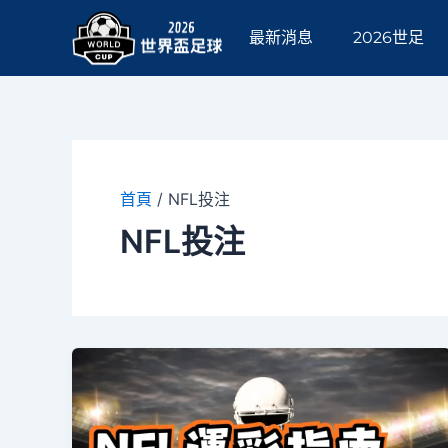
跳
至
最新消息
2026世足
主
要
內
容
首頁
/
NFL投注
NFL投注