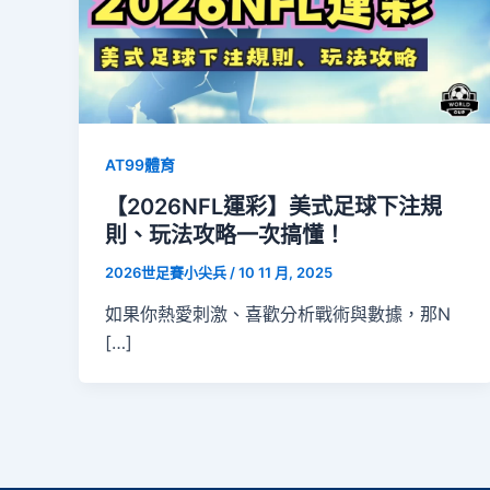
AT99體育
【2026NFL運彩】美式足球下注規
則、玩法攻略一次搞懂！
2026世足賽小尖兵
/
10 11 月, 2025
如果你熱愛刺激、喜歡分析戰術與數據，那N
[…]