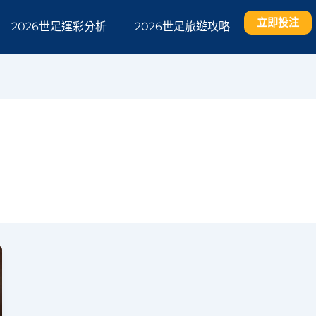
立即投注
2026世足運彩分析
2026世足旅遊攻略