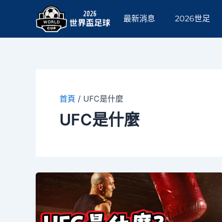
跳
至
最新消息
2026世足
主
要
內
容
首頁
/
UFC是什麼
UFC是什麼