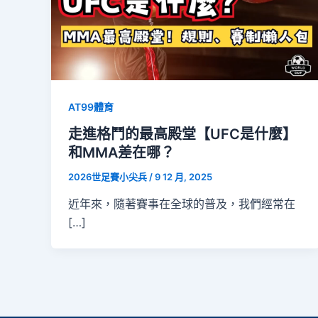
AT99體育
走進格鬥的最高殿堂【UFC是什麼】
和MMA差在哪？
2026世足賽小尖兵
/
9 12 月, 2025
近年來，隨著賽事在全球的普及，我們經常在
[…]