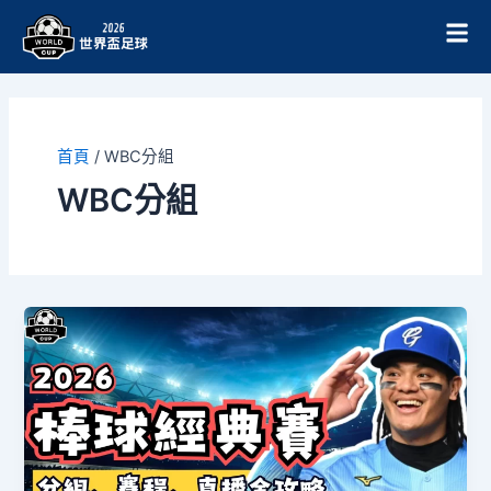
跳
至
主
要
內
容
首頁
/
WBC分組
WBC分組