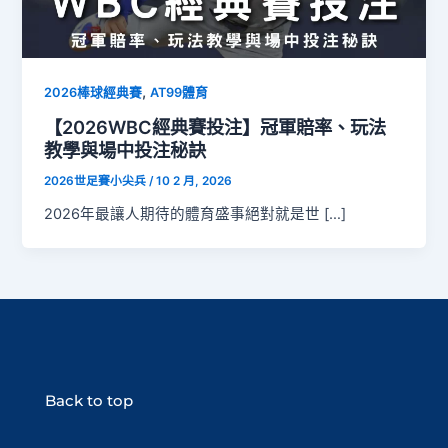
,
2026棒球經典賽
AT99體育
【2026WBC經典賽投注】冠軍賠率、玩法
教學與場中投注秘訣
2026世足賽小尖兵
/
10 2 月, 2026
2026年最讓人期待的體育盛事絕對就是世 […]
Back to top