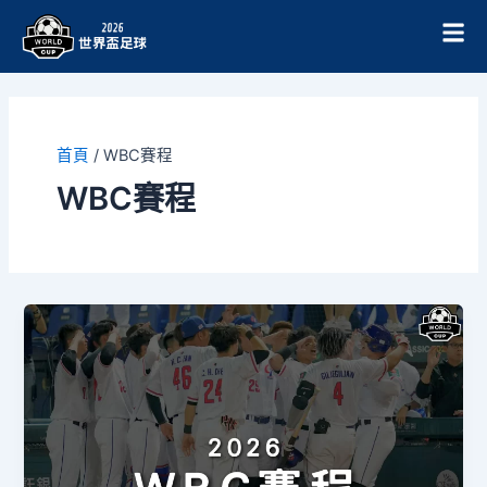
跳
至
主
要
內
容
首頁
/
WBC賽程
WBC賽程