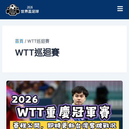
跳
至
主
要
內
容
首頁
/
WTT巡迴賽
WTT巡迴賽