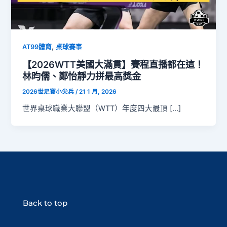
,
AT99體育
桌球賽事
【2026WTT美國大滿貫】賽程直播都在這！
林昀儒、鄭怡靜力拼最高獎金
2026世足賽小尖兵
/
21 1 月, 2026
世界桌球職業大聯盟（WTT）年度四大最頂 […]
Back to top