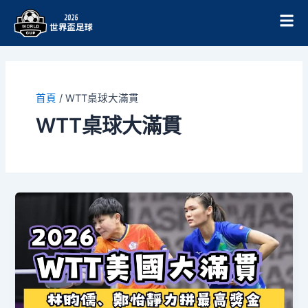
跳
至
主
要
內
容
首頁
/
WTT桌球大滿貫
WTT桌球大滿貫