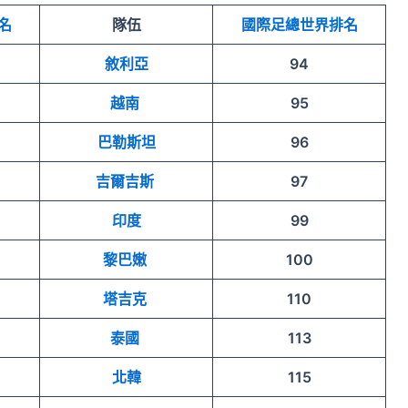
名
隊伍
國際足總世界排名
敘利亞
94
越南
95
巴勒斯坦
96
吉爾吉斯
97
印度
99
黎巴嫩
100
塔吉克
110
泰國
113
北韓
115