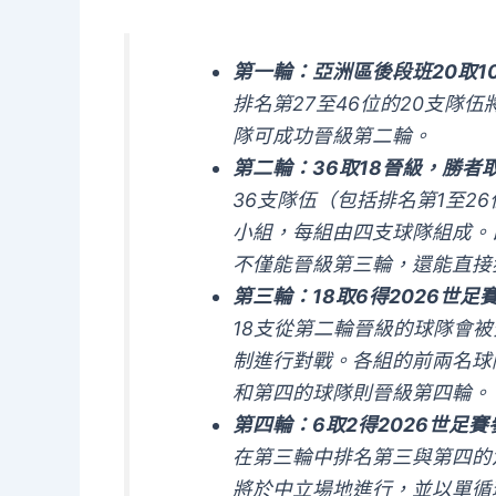
第一輪：亞洲區後段班20取1
排名第27至46位的20支隊
隊可成功晉級第二輪。
第二輪：36取18晉級，勝者
36支隊伍（包括排名第1至2
小組，每組由四支球隊組成。
不僅能晉級第三輪，還能直接
第三輪：18取6得2026世足
18支從第二輪晉級的球隊會
制進行對戰。各組的前兩名球
和第四的球隊則晉級第四輪。
第四輪：6取2得2026世足賽
在第三輪中排名第三與第四的
將於中立場地進行，並以單循