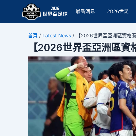
跳
Post
至
navigation
最新消息
2026世足
主
要
內
首頁
/
Latest News
/
【2026世界盃亞洲區資
容
【2026世界盃亞洲區