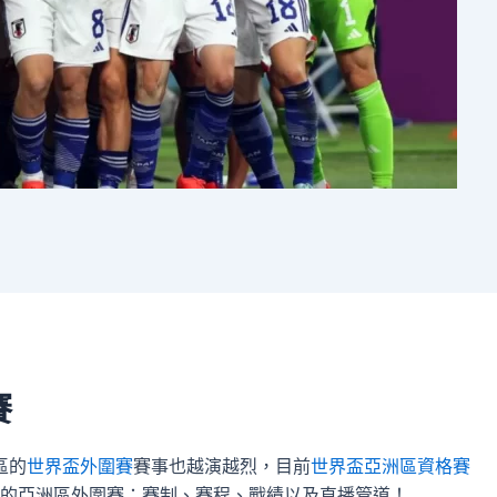
賽
區的
世界盃外圍賽
賽事也越演越烈，目前
世界盃亞洲區資格賽
的亞洲區外圍賽：賽制、賽程、戰績以及直播管道！