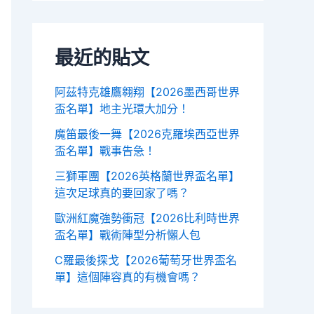
最近的貼文
阿茲特克雄鷹翱翔【2026墨西哥世界
盃名單】地主光環大加分！
魔笛最後一舞【2026克羅埃西亞世界
盃名單】戰事告急！
三獅軍團【2026英格蘭世界盃名單】
這次足球真的要回家了嗎？
歐洲紅魔強勢衝冠【2026比利時世界
盃名單】戰術陣型分析懶人包
C羅最後探戈【2026葡萄牙世界盃名
單】這個陣容真的有機會嗎？