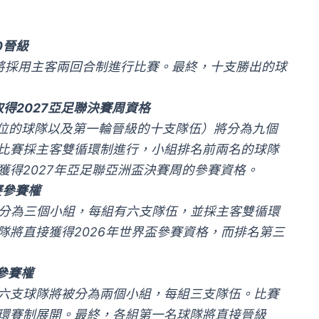
0晉級
伍將採用主客兩回合制進行比賽。最終，十支勝出的球
取得2027亞足聯決賽周資格
6位的球隊以及第一輪晉級的十支隊伍）將分為九個
比賽採主客雙循環制進行，小組排名前兩名的球隊
獲得2027年亞足聯亞洲盃決賽周的參賽資格。
賽參賽權
被分為三個小組，每組有六支隊伍，並採主客雙循環
隊將直接獲得2026年世界盃參賽資格，而排名第三
參賽權
六支球隊將被分為兩個小組，每組三支隊伍。比賽
環賽制展開。最終，各組第一名球隊將直接晉級