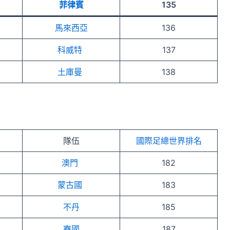
菲律賓
135
馬來西亞
136
科威特
137
土庫曼
138
隊伍
國際足總世界排名
澳門
182
蒙古國
183
不丹
185
寮國
187