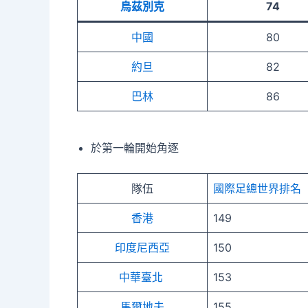
烏茲別克
74
中國
80
約旦
82
巴林
86
於第一輪開始角逐
隊伍
國際足總世界排名
香港
149
印度尼西亞
150
中華臺北
153
馬爾地夫
155