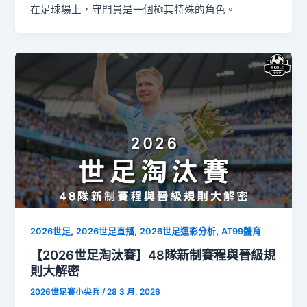
在足球場上，守門員是一個極其特殊的角色。
,
,
,
2026世足
2026世足直播
2026世足運彩分析
AT99體育
【2026世足淘汰賽】48隊新制賽程與晉級規
則大解密
2026世足賽小尖兵
/
28 3 月, 2026