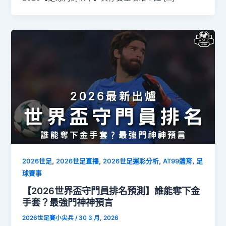
,
,
,
,
2026世足
2026世足直播
2026世足運彩分析
AT99體育
足
球賽事
【2026世界盃守門員排名預測】誰能奪下金
手套？最強門神神預言
2026世足賽小尖兵
/
30 3 月, 2026