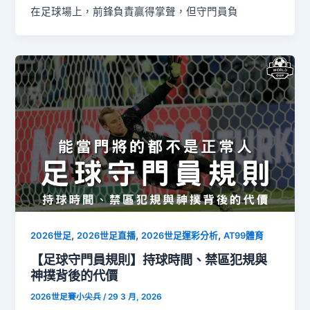
在足球場上，前鋒負責贏得掌聲，但守門員負
,
,
,
2026世足
2026世足直播
2026世足運彩分析
AT99體育
【足球守門員規則】持球時間、禁區犯規與
神撲背後的代價
2026世足賽小尖兵
/
29 3 月, 2026