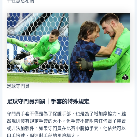
平性息息相關。
足球守門員
足球守門員判罰｜手套的特殊規定
守門員手套不僅是為了保護手部，也是為了增加摩擦力。雖
然規則沒有規定手套的大小，但手套不能附帶任何電子裝置
或非法加強件。如果守門員在比賽中脫掉手套，他依然可以
用手接球，但這對手部的風險極大。