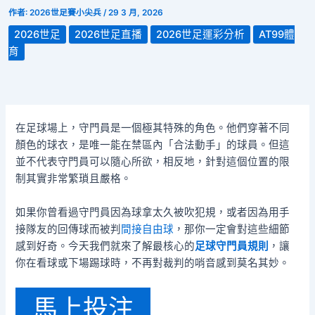
作者:
2026世足賽小尖兵
/
29 3 月, 2026
2026世足
2026世足直播
2026世足運彩分析
AT99體
育
在足球場上，守門員是一個極其特殊的角色。他們穿著不同
顏色的球衣，是唯一能在禁區內「合法動手」的球員。但這
並不代表守門員可以隨心所欲，相反地，針對這個位置的限
制其實非常繁瑣且嚴格。
如果你曾看過守門員因為球拿太久被吹犯規，或者因為用手
接隊友的回傳球而被判
間接自由球
，那你一定會對這些細節
感到好奇。今天我們就來了解最核心的
足球守門員規則
，讓
你在看球或下場踢球時，不再對裁判的哨音感到莫名其妙。
馬上投注