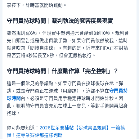
掌控下，計時器就開始跳動。
守門員持球時間｜裁判執法的寬容度與現實
雖然規則寫6秒，但現實中裁判通常會給到8到10秒。裁判會
先口頭警告或是做出倒數手勢。如果守門員依然故我，這時
就會吹罰「間接自由球」。有趣的是，近年來FIFA正在討論
是否要將6秒延長至8秒，但會更嚴格執行。
守門員持球時間｜什麼動作算「完全控制」？
這是一個常見的爭議點。如果守門員在撲球後球在地上彈
跳，或是守門員正在運球（用腳踢），這都不算在
守門員持
球時間
內。必須是守門員用手穩定持球時才開始計秒。因
此，聰明的守門員會先趴在球上一會兒，等對手退開再起身
抱球。
你可能想知道：
2026世足賽補帖【足球禁區規則】一篇搞
懂！連專業賽評都這樣判斷