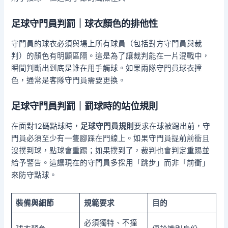
足球守門員判罰｜球衣顏色的排他性
守門員的球衣必須與場上所有球員（包括對方守門員與裁
判）的顏色有明顯區隔。這是為了讓裁判能在一片混戰中，
瞬間判斷出到底是誰在用手觸球。如果兩隊守門員球衣撞
色，通常是客隊守門員需要更換。
足球守門員判罰｜罰球時的站位規則
在面對12碼點球時，
足球守門員規則
要求在球被踢出前，守
門員必須至少有一隻腳踩在門線上。如果守門員提前前衝且
沒撲到球，點球會重踢；如果撲到了，裁判也會判定重踢並
給予警告。這讓現在的守門員多採用「跳步」而非「前衝」
來防守點球。
裝備與細節
規範要求
目的
必須獨特、不撞