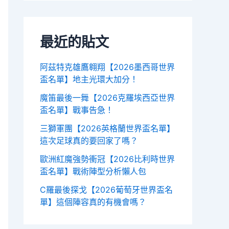
最近的貼文
阿茲特克雄鷹翱翔【2026墨西哥世界
盃名單】地主光環大加分！
魔笛最後一舞【2026克羅埃西亞世界
盃名單】戰事告急！
三獅軍團【2026英格蘭世界盃名單】
這次足球真的要回家了嗎？
歐洲紅魔強勢衝冠【2026比利時世界
盃名單】戰術陣型分析懶人包
C羅最後探戈【2026葡萄牙世界盃名
單】這個陣容真的有機會嗎？