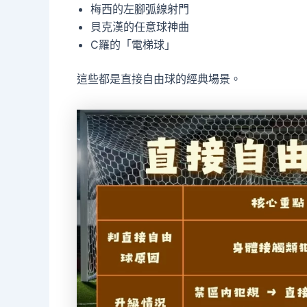
梅西的左腳弧線射門
貝克漢的任意球神曲
C羅的「電梯球」
這些都是直接自由球的經典場景。