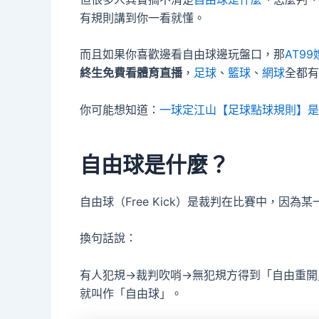
有規則講到你一看就懂。
而且如果你喜歡邊看自由球邊玩盤口，那
AT9
終生免費看體育直播
，
足球
、
籃球
、
網球
全都有
你可能想知道：
一球定江山【足球點球規則】是
自由球是什麼？
自由球（Free Kick）是裁判在比賽中，因為某
換句話說：
有人犯規→裁判吹哨→無犯規方得到「自由重開
就叫作「自由球」。