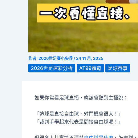
作者:
2026世足賽小尖兵
/
24 11 月, 2025
2026世足運彩分析
AT99體育
足球賽事
如果你常看足球直播，應該會聽到主播說：
「這球是直接自由球、射門機會很大！」
「裁判手舉起來代表是間接自由球喔！」
但很多人其實搞不清楚
自由球是什麼
、怎麼判、