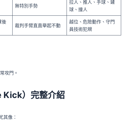
拉人、推人、手球、鏟
無特別手勢
球、撞人
球後
越位、危險動作、守門
裁判手臂直直舉起不動
員技術犯規
常攻門。
e Kick）完整介紹
，尤其像：