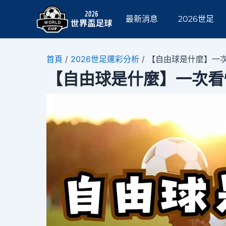
跳
Post
至
navigation
最新消息
2026世足
主
要
內
首頁
/
2026世足運彩分析
/
【自由球是什麼】一
容
【自由球是什麼】一次看