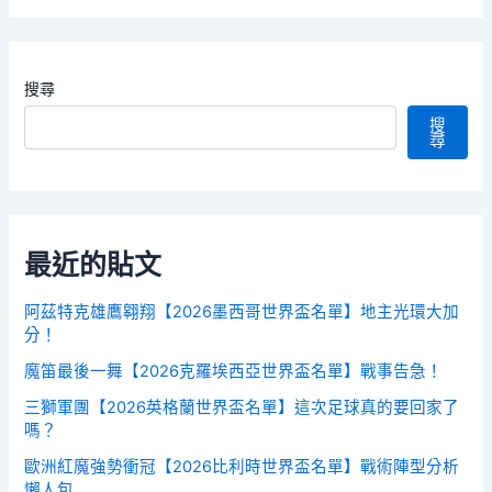
搜尋
搜
尋
最近的貼文
阿茲特克雄鷹翱翔【2026墨西哥世界盃名單】地主光環大加
分！
魔笛最後一舞【2026克羅埃西亞世界盃名單】戰事告急！
三獅軍團【2026英格蘭世界盃名單】這次足球真的要回家了
嗎？
歐洲紅魔強勢衝冠【2026比利時世界盃名單】戰術陣型分析
懶人包