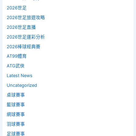
2026世足
2026世足旅遊攻略
2026世足直播
2026世足運彩分析
2026棒球經典賽
AT99體育
ATG武俠
Latest News
Uncategorized
桌球賽事
籃球賽事
網球賽事
羽球賽事
足球賽事