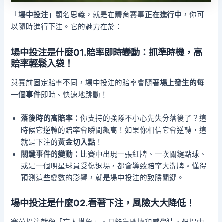
「
場中投注
」顧名思義，就是在體育賽事
正在進行中
，你可
以隨時進行下注。它的魅力在於：
場中投注是什麼01.賠率即時變動：抓準時機，高
賠率輕鬆入袋！
與賽前固定賠率不同，場中投注的賠率會隨著
場上發生的每
一個事件
即時、快速地跳動！
落後時的高賠率：
你支持的強隊不小心先失分落後了？這
時候它逆轉的賠率會瞬間飆高！如果你相信它會逆轉，這
就是下注的
黃金切入點
！
關鍵事件的變動：
比賽中出現一張紅牌、一次關鍵點球、
或是一個明星球員受傷退場，都會導致賠率大洗牌。懂得
預測這些變數的影響，就是場中投注的致勝關鍵。
場中投注是什麼02.看著下注，風險大大降低！