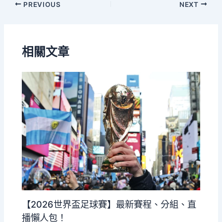
PREVIOUS
NEXT
相關文章
【2026世界盃足球賽】最新賽程、分組、直
播懶人包！