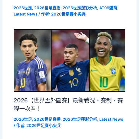
2026世足
,
2026世足直播
,
2026世足運彩分析
,
AT99體育
,
Latest News
/ 作者:
2026世足賽小尖兵
2026【世界盃外圍賽】最新戰況、賽制、賽
程一次看！
2026世足
,
2026世足直播
,
2026世足運彩分析
,
Latest News
/ 作者:
2026世足賽小尖兵