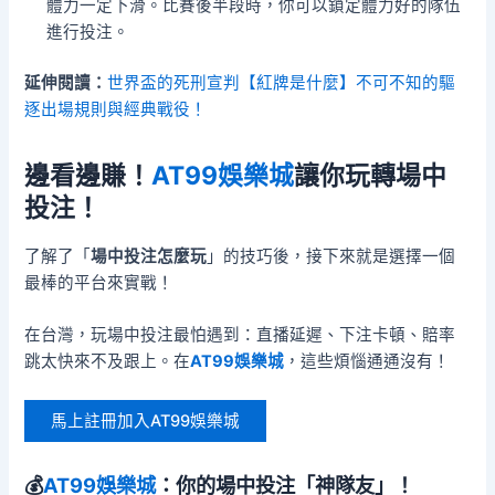
體力一定下滑。比賽後半段時，你可以鎖定體力好的隊伍
進行投注。
延伸閱讀：
世界盃的死刑宣判【紅牌是什麼】不可不知的驅
逐出場規則與經典戰役！
邊看邊賺！
AT99娛樂城
讓你玩轉場中
投注！
了解了「
場中投注怎麼玩
」的技巧後，接下來就是選擇一個
最棒的平台來實戰！
在台灣，玩場中投注最怕遇到：直播延遲、下注卡頓、賠率
跳太快來不及跟上。在
AT99娛樂城
，這些煩惱通通沒有！
馬上註冊加入AT99娛樂城
💰
AT99娛樂城
：你的場中投注「神隊友」！