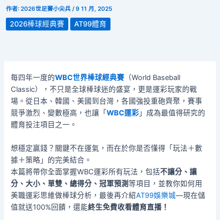
作者:
2026世足賽小尖兵
/
9 11 月, 2025
2026棒球經典賽
AT99體育
每四年一度的
WBC世界棒球經典賽
（World Baseball
Classic），不只是全球棒球迷的盛宴，更是運彩玩家的戰
場。從日本、韓國、美國到台灣，各國強投重砲齊聚，賽事
競爭激烈、變數極高，也讓「
WBC運彩
」成為最值得研究的
體育投注項目之一。
想穩定贏錢？關鍵不在運氣，而在於你是否懂得「玩法＋數
據＋策略」的完美結合。
本篇將帶你全面掌握WBC運彩所有玩法，包括
不讓分、讓
分、大小、單雙、總得分、冠軍預測
等項目，並教你如何用
美職運彩思維做棒球分析，最後再介紹
AT99娛樂城
—現在儲
值就送100%回饋，還能
終生免費收看體育直播！