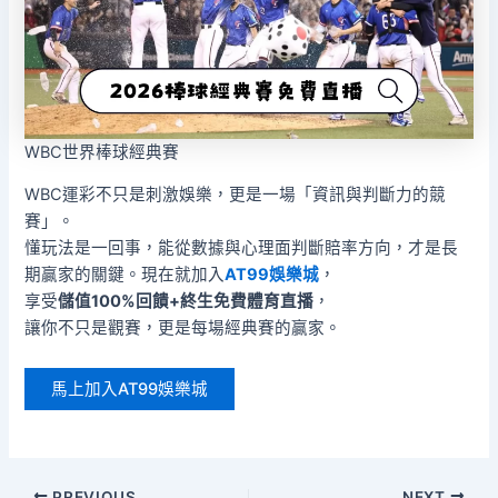
WBC世界棒球經典賽
WBC運彩不只是刺激娛樂，更是一場「資訊與判斷力的競
賽」。
懂玩法是一回事，能從數據與心理面判斷賠率方向，才是長
期贏家的關鍵。現在就加入
AT99娛樂城
，
享受
儲值100%回饋+終生免費體育直播
，
讓你不只是觀賽，更是每場經典賽的贏家。
馬上加入AT99娛樂城
PREVIOUS
NEXT