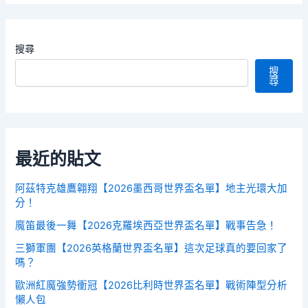
搜尋
搜
尋
最近的貼文
阿茲特克雄鷹翱翔【2026墨西哥世界盃名單】地主光環大加
分！
魔笛最後一舞【2026克羅埃西亞世界盃名單】戰事告急！
三獅軍團【2026英格蘭世界盃名單】這次足球真的要回家了
嗎？
歐洲紅魔強勢衝冠【2026比利時世界盃名單】戰術陣型分析
懶人包