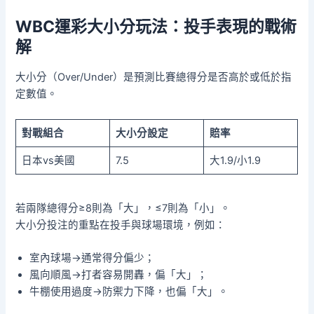
WBC運彩大小分玩法：投手表現的戰術
解
大小分（Over/Under）是預測比賽總得分是否高於或低於指
定數值。
對戰組合
大小分設定
賠率
日本vs美國
7.5
大1.9/小1.9
若兩隊總得分≥8則為「大」，≤7則為「小」。
大小分投注的重點在投手與球場環境，例如：
室內球場→通常得分偏少；
風向順風→打者容易開轟，偏「大」；
牛棚使用過度→防禦力下降，也偏「大」。