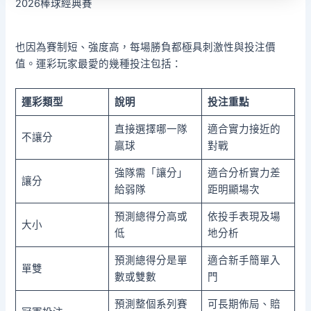
2026棒球經典賽
也因為賽制短、強度高，每場勝負都極具刺激性與投注價
值。運彩玩家最愛的幾種投注包括：
運彩類型
說明
投注重點
直接選擇哪一隊
適合實力接近的
不讓分
贏球
對戰
強隊需「讓分」
適合分析實力差
讓分
給弱隊
距明顯場次
預測總得分高或
依投手表現及場
大小
低
地分析
預測總得分是單
適合新手簡單入
單雙
數或雙數
門
預測整個系列賽
可長期佈局、賠