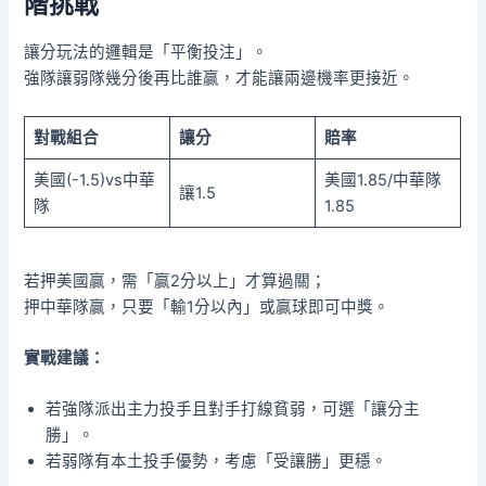
階挑戰
讓分玩法的邏輯是「平衡投注」。
強隊讓弱隊幾分後再比誰贏，才能讓兩邊機率更接近。
對戰組合
讓分
賠率
美國(-1.5)vs中華
美國1.85/中華隊
讓1.5
隊
1.85
若押美國贏，需「贏2分以上」才算過關；
押中華隊贏，只要「輸1分以內」或贏球即可中獎。
實戰建議：
若強隊派出主力投手且對手打線貧弱，可選「讓分主
勝」。
若弱隊有本土投手優勢，考慮「受讓勝」更穩。