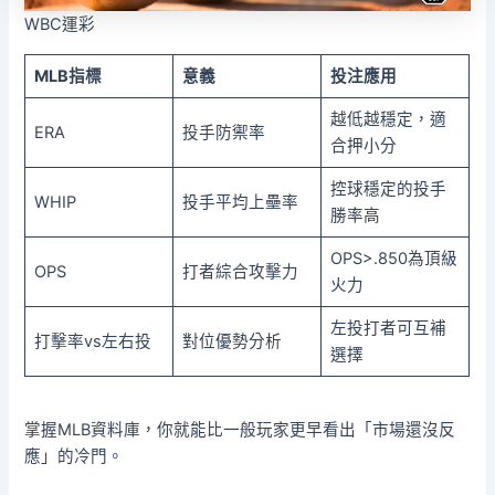
WBC運彩
MLB指標
意義
投注應用
越低越穩定，適
ERA
投手防禦率
合押小分
控球穩定的投手
WHIP
投手平均上壘率
勝率高
OPS>.850為頂級
OPS
打者綜合攻擊力
火力
左投打者可互補
打擊率vs左右投
對位優勢分析
選擇
掌握MLB資料庫，你就能比一般玩家更早看出「市場還沒反
應」的冷門。