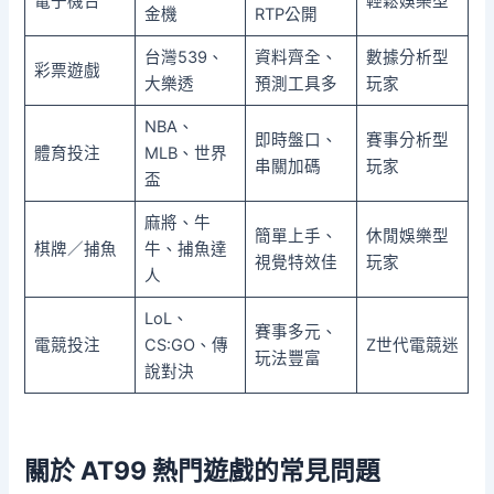
電子機台
輕鬆娛樂型
金機
RTP公開
台灣539、
資料齊全、
數據分析型
彩票遊戲
大樂透
預測工具多
玩家
NBA、
即時盤口、
賽事分析型
體育投注
MLB、世界
串關加碼
玩家
盃
麻將、牛
簡單上手、
休閒娛樂型
棋牌／捕魚
牛、捕魚達
視覺特效佳
玩家
人
LoL、
賽事多元、
電競投注
CS:GO、傳
Z世代電競迷
玩法豐富
說對決
關於 AT99 熱門遊戲的常見問題