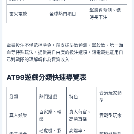
擊殺數預測、總
雷火電競
全球熱門項目
時長下注
電競投注不僅能押勝負，還支援局數預測、擊殺數、第一滴
血等特殊玩法，提供高自由度的投注選項，讓電競迷能用自
己對戰隊的理解轉化為實質收入。
AT99遊戲分類快速導覽表
合適玩家類
分類
熱門遊戲
特色
型
百家樂、輪
真人荷官、
真人娛樂
實戰型玩家
盤
高清直播
老虎機、彩
高爆率、