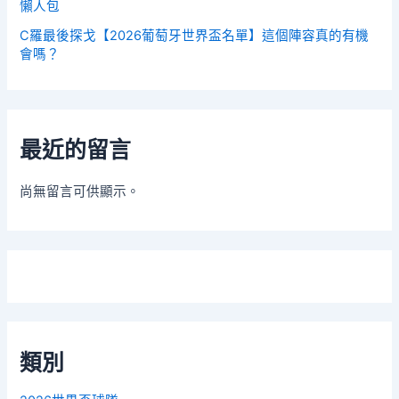
懶人包
C羅最後探戈【2026葡萄牙世界盃名單】這個陣容真的有機
會嗎？
最近的留言
尚無留言可供顯示。
類別