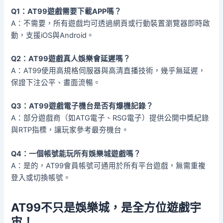
Q1：AT99遊戲需要下載APP嗎？
A：不需要，所有遊戲均可透過網頁或行動裝置瀏覽器即時啟
動，支援iOS與Android。
Q2：AT99遊戲真人娛樂會延遲嗎？
A：AT99使用高規格伺服器與高清直播技術，幾乎無延遲，
保證下注公平、畫面流暢。
Q3：AT99遊戲電子機台是否有爆機記錄？
A：部分遊戲商（如ATG電子、RSG電子）提供公開中獎紀錄
與RTP指標，讓玩家參考最夯機台。
Q4：一個帳號能玩所有娛樂城遊戲嗎？
A：是的，AT99會員帳號可通用於所有平台遊戲，無需重複
登入或切換帳號。
AT99不只是娛樂城，是全方位遊戲宇
宙！