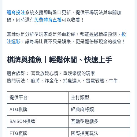
體育投注
系統支援即時盤口更新，提供單場玩法與串關加
碼，同時還有
免費體育直播
可以收看！
無論你是分析型玩家或是熱血粉絲，都能透過精準預測、
投
注運彩
，讓每場比賽不只是娛樂，更是翻倍賺現金的機會！
棋牌與捕魚｜輕鬆休閒、快速上手
適合族群： 喜歡放鬆心情、重娛樂感的玩家
熱門玩法： 麻將、炸金花、捕魚達人、雷電戰艦、牛牛
提供平台
主打類型
ATG棋牌
經典麻將類
BAISON棋牌
互動型遊戲多
FTG棋牌
國際撲克玩法