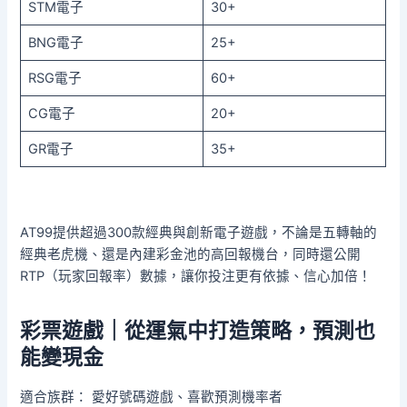
STM電子
30+
BNG電子
25+
RSG電子
60+
CG電子
20+
GR電子
35+
AT99提供超過300款經典與創新電子遊戲，不論是五轉軸的
經典老虎機、還是內建彩金池的高回報機台，同時還公開
RTP（玩家回報率）數據，讓你投注更有依據、信心加倍！
彩票遊戲｜從運氣中打造策略，預測也
能變現金
適合族群： 愛好號碼遊戲、喜歡預測機率者