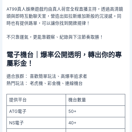
AT99真人娛樂遊戲均由真人荷官全程直播主持，透過高清鏡
頭與即時互動聊天室，營造出如拉斯維加斯般的沉浸感。同
時也有提供路單，可以讓你找到開牌規律！
不只靠運氣，更能靠觀察、紀錄與下注節奏取勝！
電子機台｜爆率公開透明，轉出你的專
屬彩金！
適合族群： 喜歡簡單玩法、高爆率追求者
熱門玩法： 老虎機、彩金機、連線機台
提供平台
機台數量
ATG電子
50+
NS電子
40+