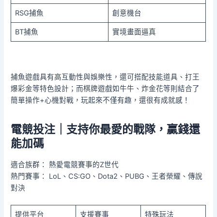
RSG捕魚
創意機台
BT捕魚
實境畫面逼真
捕魚遊戲具有高互動性與娛樂性，還可搭配技能道具、打王
爆彩金等特色設計；而棋牌遊戲如牛牛、炸金花等則結合了
簡單操作+心機對戰，玩起來不僅有趣，還很有成就感！
電競投注｜支持你最愛的戰隊，贏錢還
能加碼
適合族群： 熱愛電競賽事的Z世代
熱門賽事： LoL、CS:GO、Dota2、PUBG、王者榮耀、傳說
對決
提供平台
支援賽事
特殊玩法