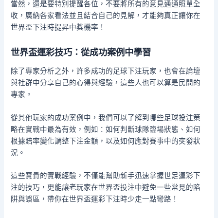
當然，還是要特別提醒各位，不要將所有的意見通通照單全
收，廣納各家看法並且結合自己的見解，才能夠真正讓你在
世界盃下注時提昇中獎機率！
世界盃運彩技巧：從成功案例中學習
除了專家分析之外，許多成功的足球下注玩家，也會在論壇
與社群中分享自己的心得與經驗，這些人也可以算是民間的
專家。
從其他玩家的成功案例中，我們可以了解到哪些足球投注策
略在實戰中最為有效，例如：如何判斷球隊臨場狀態、如何
根據賠率變化調整下注金額，以及如何應對賽事中的突發狀
況。
這些寶貴的實戰經驗，不僅能幫助新手迅速掌握世足運彩下
注的技巧，更能讓老玩家在世界盃投注中避免一些常見的陷
阱與誤區，帶你在世界盃運彩下注時少走一點彎路！