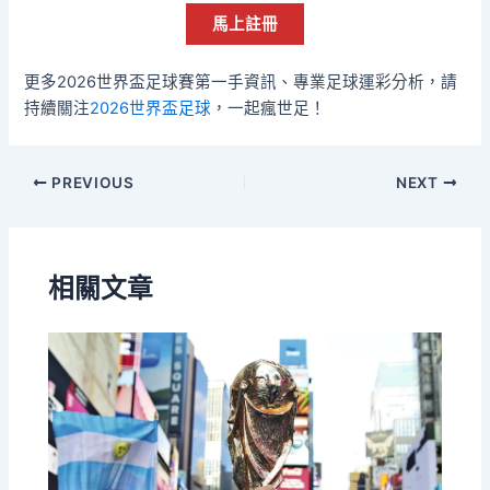
馬上註冊
更多2026世界盃足球賽第一手資訊、專業足球運彩分析，請
持續關注
2026世界盃足球
，一起瘋世足！
PREVIOUS
NEXT
相關文章