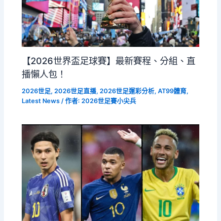
【2026世界盃足球賽】最新賽程、分組、直
播懶人包！
2026世足
,
2026世足直播
,
2026世足運彩分析
,
AT99體育
,
Latest News
/ 作者:
2026世足賽小尖兵