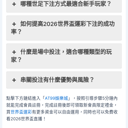
哪種世足下注方式最適合新手玩家？
如何提高2026世界盃運彩下注的成功
率？
什麼是場中投注，適合哪種類型的玩
家？
串關投注有什麼優勢與風險？
點擊下方鏈結進入「
AT99娛樂城
」，按照引導步驟5分鐘內
就能完成會員註冊，完成註冊後即可領取新會員限定禮金，
買
世界盃運彩
有更多資金可以自由運用，同時也可以免費收
看2026世界盃直播！