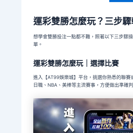
運彩雙勝怎麼玩？三步驟
想學會雙勝投注一點都不難，照著以下三步驟操
單。
運彩雙勝怎麼玩｜選擇比賽
進入【AT99娛樂城】平台，挑選你熟悉的聯
日職、NBA、美棒等主流賽事，方便做出準確