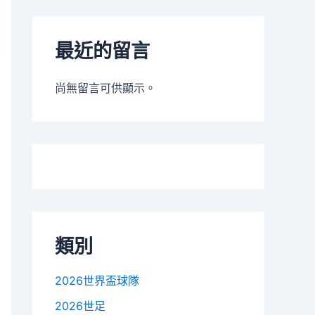
最近的留言
尚無留言可供顯示。
類別
2026世界盃球隊
2026世足