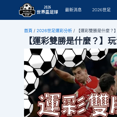
跳
Post
至
navigation
最新消息
2026世足
主
要
內
首頁
/
2026世足運彩分析
/
【運彩雙勝是什麼？
容
【運彩雙勝是什麼？】玩