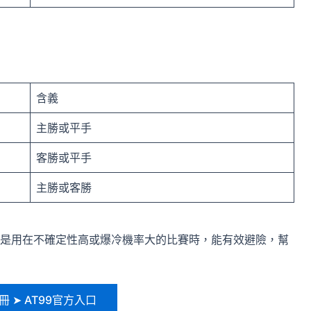
含義
主勝或平手
客勝或平手
主勝或客勝
是用在不確定性高或爆冷機率大的比賽時，能有效避險，幫
 ➤ AT99官方入口