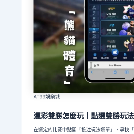
AT99娛樂城
運彩雙勝怎麼玩｜點選雙勝玩法
在選定的比賽中點開「投注玩法選單」，尋找「雙勝