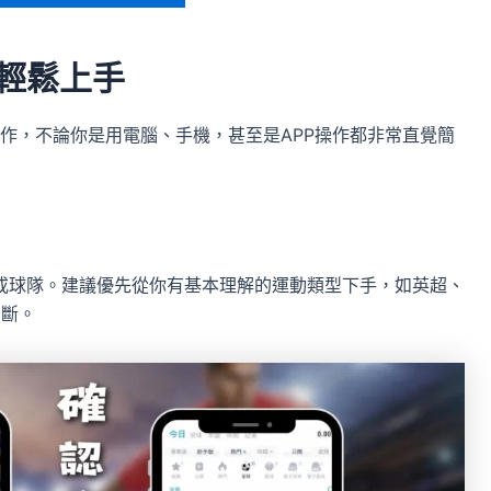
輕鬆上手
作，不論你是用電腦、手機，甚至是APP操作都非常直覺簡
賽或球隊。建議優先從你有基本理解的運動類型下手，如英超、
判斷。