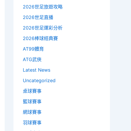
2026世足旅遊攻略
2026世足直播
2026世足運彩分析
2026棒球經典賽
AT99體育
ATG武俠
Latest News
Uncategorized
桌球賽事
籃球賽事
網球賽事
羽球賽事