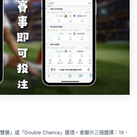
」或「Double Chance」選項。會顯示三個選擇：1X、