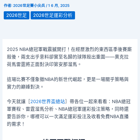
作者:
2026世足賽小尖兵
/
1 6 月, 2025
2026世足
2026世足運彩分析
2025 NBA總冠軍戰震撼開打！在經歷激烈的東西區季後賽廝
殺後，兩支出乎意料卻實至名歸的球隊殺出重圍——奧克拉
荷馬雷霆將正面對決印第安那溜馬。
這場比賽不僅象徵NBA的新世代崛起，更是一場關乎策略與
實力的巔峰對決。
今天就讓［
2026世界盃總站
］帶各位一起來看看：NBA總冠
軍賽程、雷霆溜馬分析、NBA總冠軍運彩投注策略，同時還
要告訴你，哪裡可以一次滿足運彩投注及收看免費NBA直播
的需求！