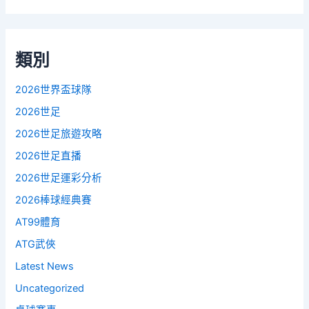
類別
2026世界盃球隊
2026世足
2026世足旅遊攻略
2026世足直播
2026世足運彩分析
2026棒球經典賽
AT99體育
ATG武俠
Latest News
Uncategorized