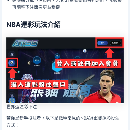
建議採分批下注策略，尤其G1影響整個系列走向，先觀察
再調整下注節奏更為穩健
NBA運彩玩法介紹
世界盃運彩下注
若你是新手投注者，以下是幾種常見的NBA冠軍賽運彩投注
方式：