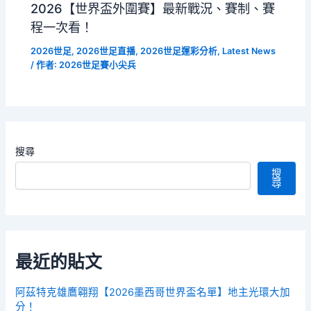
2026【世界盃外圍賽】最新戰況、賽制、賽
程一次看！
2026世足
,
2026世足直播
,
2026世足運彩分析
,
Latest News
/ 作者:
2026世足賽小尖兵
搜尋
搜
尋
最近的貼文
阿茲特克雄鷹翱翔【2026墨西哥世界盃名單】地主光環大加
分！