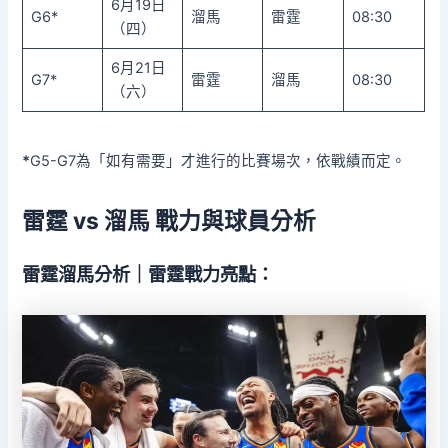
6月19日
G6*
溜馬
雷霆
08:30
（四）
6月21日
G7*
雷霆
溜馬
08:30
（六）
*
G5-G7為「如有需要」才進行的比賽場次，依戰績而定。
雷霆 vs 溜馬 戰力與球員分析
雷霆溜馬分析｜雷霆戰力亮點：