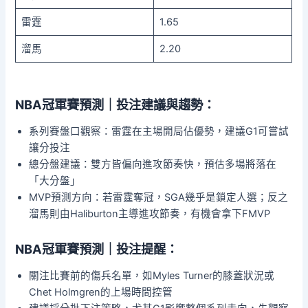
雷霆
1.65
溜馬
2.20
NBA冠軍賽預測｜投注建議與趨勢：
系列賽盤口觀察：雷霆在主場開局佔優勢，建議G1可嘗試
讓分投注
總分盤建議：雙方皆偏向進攻節奏快，預估多場將落在
「大分盤」
MVP預測方向：若雷霆奪冠，SGA幾乎是鎖定人選；反之
溜馬則由Haliburton主導進攻節奏，有機會拿下FMVP
NBA冠軍賽預測｜投注提醒：
關注比賽前的傷兵名單，如Myles Turner的膝蓋狀況或
Chet Holmgren的上場時間控管