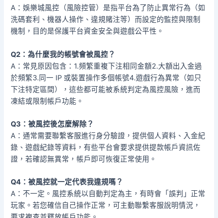
A：娛樂城風控（風險控管）是指平台為了防止異常行為（如
洗碼套利、機器人操作、違規賭注等）而設定的監控與限制
機制，目的是保護平台資金安全與遊戲公平性。
Q2：為什麼我的帳號會被風控？
A：常見原因包含：1.頻繁重複下注相同金額2.大額出入金過
於頻繁3.同一 IP 或裝置操作多個帳號4.遊戲行為異常（如只
下注特定區間），這些都可能被系統判定為風控風險，進而
凍結或限制帳戶功能。
Q3：被風控後怎麼解除？
A：通常需要聯繫客服進行身分驗證，提供個人資料、入金紀
錄、遊戲紀錄等資料，有些平台會要求提供提款帳戶資訊佐
證，若確認無異常，帳戶即可恢復正常使用。
Q4：被風控就一定代表我違規嗎？
A：不一定。風控系統以自動判定為主，有時會「誤判」正常
玩家。若您確信自己操作正常，可主動聯繫客服說明情況，
要求複查並釋放帳戶功能。