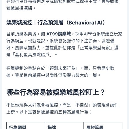
這類行為容易被判定為洗碼套利或程式操控中獎，會導致帳
號被風控凍結。
娛樂城風控｜行為預測層（Behavioral AI）
目前頂級娛樂城，如
AT99娛樂城
，採用AI學習系統建立玩家
行為模型。也就是說，系統會記錄你的下注節奏、遊戲偏
好、風險承擔能力，並據此評估你是「正常娛樂型玩家」還
是「套利型高風險賬戶」。
這層機制的重點在於「預測未來行為」，而非只看歷史數
據，算是目前風控中最隱性但影響力最大的一層。
哪些行為容易被娛樂城風控盯上？
不是你玩得太好就會被風控，而是「不自然」的表現會讓你
上榜。以下是容易被風控的五種高風險行為：
行為類型
描述
風控等級