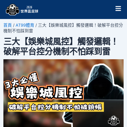
跳
Post
至
navigation
主
要
首頁
/
AT99體育
/
三大【娛樂城風控】觸發邏輯！破解平台控分
內
機制不怕踩到雷
容
三大【娛樂城風控】觸發邏輯！
破解平台控分機制不怕踩到雷