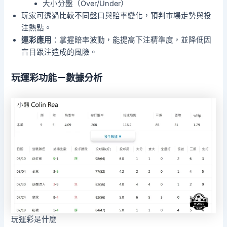
大小分盤（Over/Under）
玩家可透過比較不同盤口與賠率變化，預判市場走勢與投
注熱點。
運彩應用
：掌握賠率波動，能提高下注精準度，並降低因
盲目跟注造成的風險。
玩運彩功能－數據分析
玩運彩是什麼