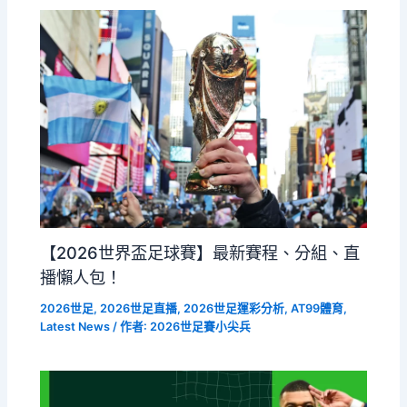
【2026世界盃足球賽】最新賽程、分組、直
播懶人包！
2026世足
,
2026世足直播
,
2026世足運彩分析
,
AT99體育
,
Latest News
/ 作者:
2026世足賽小尖兵