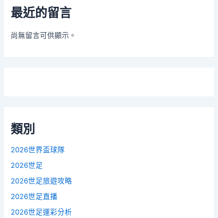
最近的留言
尚無留言可供顯示。
類別
2026世界盃球隊
2026世足
2026世足旅遊攻略
2026世足直播
2026世足運彩分析