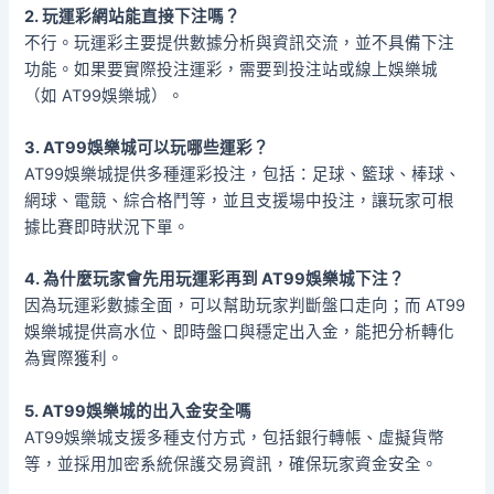
2. 玩運彩網站能直接下注嗎？
不行。玩運彩主要提供數據分析與資訊交流，並不具備下注
功能。如果要實際投注運彩，需要到投注站或線上娛樂城
（如 AT99娛樂城）。
3. AT99娛樂城可以玩哪些運彩？
AT99娛樂城提供多種運彩投注，包括：足球、籃球、棒球、
網球、電競、綜合格鬥等，並且支援場中投注，讓玩家可根
據比賽即時狀況下單。
4. 為什麼玩家會先用玩運彩再到 AT99娛樂城下注？
因為玩運彩數據全面，可以幫助玩家判斷盤口走向；而 AT99
娛樂城提供高水位、即時盤口與穩定出入金，能把分析轉化
為實際獲利。
5. AT99娛樂城的出入金安全嗎
AT99娛樂城支援多種支付方式，包括銀行轉帳、虛擬貨幣
等，並採用加密系統保護交易資訊，確保玩家資金安全。