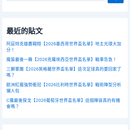
最近的貼文
阿茲特克雄鷹翱翔【2026墨西哥世界盃名單】地主光環大加
分！
魔笛最後一舞【2026克羅埃西亞世界盃名單】戰事告急！
三獅軍團【2026英格蘭世界盃名單】這次足球真的要回家了
嗎？
歐洲紅魔強勢衝冠【2026比利時世界盃名單】戰術陣型分析
懶人包
C羅最後探戈【2026葡萄牙世界盃名單】這個陣容真的有機
會嗎？