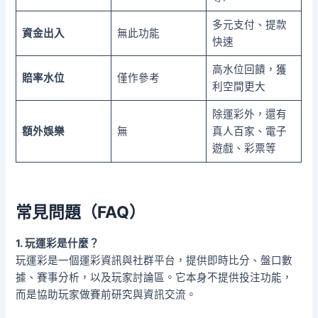
多元支付、提款
資金出入
無此功能
快速
高水位回饋，獲
賠率水位
僅作參考
利空間更大
除運彩外，還有
額外娛樂
無
真人百家、電子
遊戲、彩票等
常見問題（FAQ）
1. 玩運彩是什麼？
玩運彩是一個運彩資訊與社群平台，提供即時比分、盤口數
據、賽事分析，以及玩家討論區。它本身不提供投注功能，
而是協助玩家做賽前研究與資訊交流。