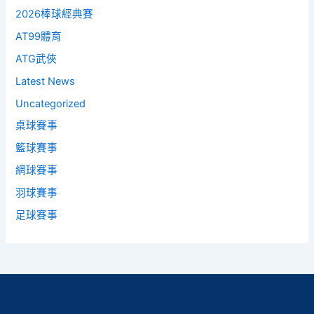
2026棒球經典賽
AT99體育
ATG武俠
Latest News
Uncategorized
桌球賽事
籃球賽事
網球賽事
羽球賽事
足球賽事