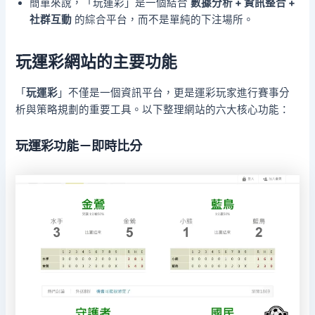
簡單來說，「玩運彩」是一個結合
數據分析 + 資訊整合 +
社群互動
的綜合平台，而不是單純的下注場所。
玩運彩網站的主要功能
「
玩運彩
」不僅是一個資訊平台，更是運彩玩家進行賽事分
析與策略規劃的重要工具。以下整理網站的六大核心功能：
玩運彩功能－即時比分