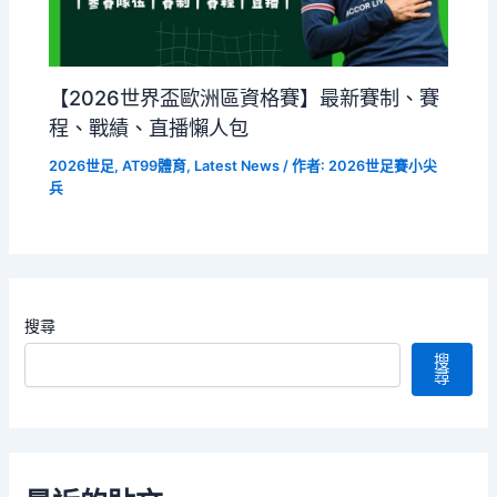
【2026世界盃歐洲區資格賽】最新賽制、賽
程、戰績、直播懶人包
2026世足
,
AT99體育
,
Latest News
/ 作者:
2026世足賽小尖
兵
搜尋
搜
尋