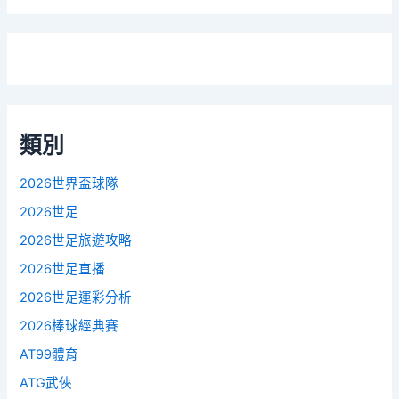
類別
2026世界盃球隊
2026世足
2026世足旅遊攻略
2026世足直播
2026世足運彩分析
2026棒球經典賽
AT99體育
ATG武俠