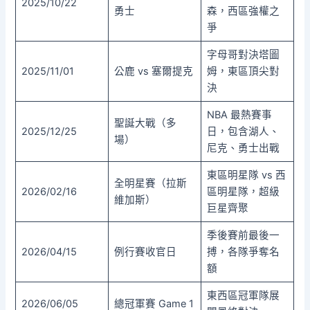
2025/10/22
勇士
森，西區強權之
爭
字母哥對決塔圖
2025/11/01
公鹿 vs 塞爾提克
姆，東區頂尖對
決
NBA 最熱賽事
聖誕大戰（多
2025/12/25
日，包含湖人、
場）
尼克、勇士出戰
東區明星隊 vs 西
全明星賽（拉斯
2026/02/16
區明星隊，超級
維加斯）
巨星齊聚
季後賽前最後一
2026/04/15
例行賽收官日
搏，各隊爭奪名
額
東西區冠軍隊展
2026/06/05
總冠軍賽 Game 1