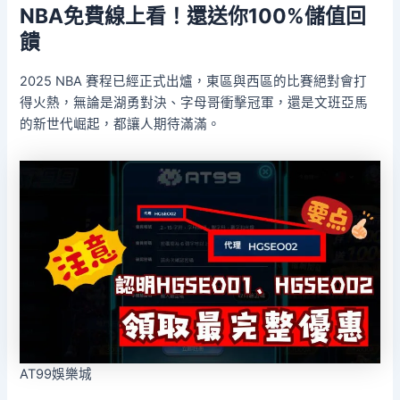
NBA免費線上看！還送你100%儲值回
饋
2025 NBA 賽程已經正式出爐，東區與西區的比賽絕對會打
得火熱，無論是湖勇對決、字母哥衝擊冠軍，還是文班亞馬
的新世代崛起，都讓人期待滿滿。
AT99娛樂城