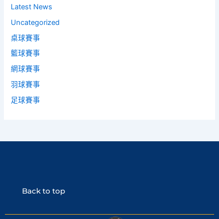
Latest News
Uncategorized
桌球賽事
籃球賽事
網球賽事
羽球賽事
足球賽事
Back to top