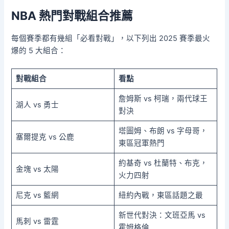
NBA 熱門對戰組合推薦
每個賽季都有幾組「必看對戰」，以下列出 2025 賽季最火
爆的 5 大組合：
對戰組合
看點
詹姆斯 vs 柯瑞，兩代球王
湖人 vs 勇士
對決
塔圖姆、布朗 vs 字母哥，
塞爾提克 vs 公鹿
東區冠軍熱門
約基奇 vs 杜蘭特、布克，
金塊 vs 太陽
火力四射
尼克 vs 籃網
紐約內戰，東區話題之最
新世代對決：文班亞馬 vs
馬刺 vs 雷霆
霍姆格倫