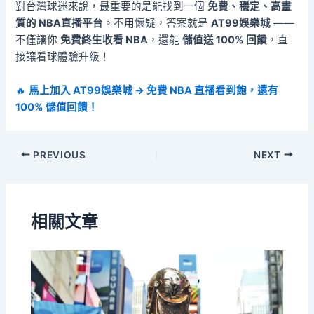
對台灣球迷來說，最重要的是能找到一個
免費、穩定、高畫
質的 NBA直播平台
。不用懷疑，答案就是
AT99娛樂城
——
不僅讓你
免費終生收看 NBA
，還能
儲值送 100% 回饋
，直
接讓看球體驗升級！
🔥
馬上加入 AT99娛樂城 → 免費 NBA 直播看到飽，還有
100% 儲值回饋！
PREVIOUS
NEXT
相關文章