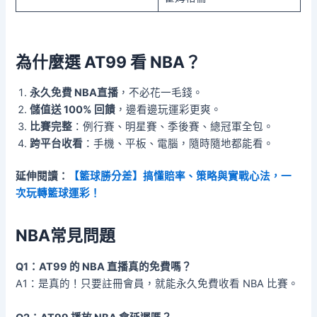
為什麼選 AT99 看 NBA？
永久免費 NBA直播
，不必花一毛錢。
儲值送 100% 回饋
，邊看邊玩運彩更爽。
比賽完整
：例行賽、明星賽、季後賽、總冠軍全包。
跨平台收看
：手機、平板、電腦，隨時隨地都能看。
延伸閱讀：
【籃球勝分差】搞懂賠率、策略與實戰心法，一
次玩轉籃球運彩！
NBA常見問題
Q1：AT99 的 NBA 直播真的免費嗎？
A1：是真的！只要註冊會員，就能永久免費收看 NBA 比賽。