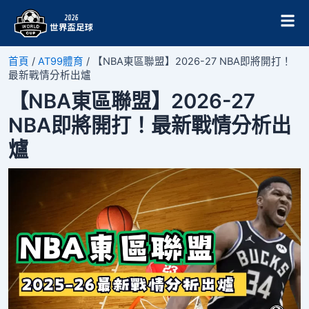
跳
Post
至
navigation
主
要
首頁
/
AT99體育
/
【NBA東區聯盟】2026-27 NBA即將開打！
內
最新戰情分析出爐
容
【NBA東區聯盟】2026-27
NBA即將開打！最新戰情分析出
爐