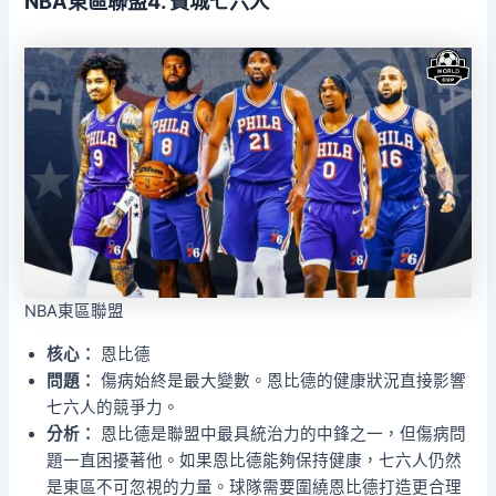
NBA東區聯盟4. 費城七六人
NBA東區聯盟
核心：
恩比德
問題：
傷病始終是最大變數。恩比德的健康狀況直接影響
七六人的競爭力。
分析：
恩比德是聯盟中最具統治力的中鋒之一，但傷病問
題一直困擾著他。如果恩比德能夠保持健康，七六人仍然
是東區不可忽視的力量。球隊需要圍繞恩比德打造更合理