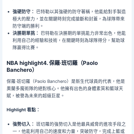
強硬防守：
巴特勒以其強硬的防守著稱，他能給對手製造
極大的壓力，並在關鍵時刻完成搶斷和封蓋，為球隊帶來
防守端的勝利。
決勝期單挑：
巴特勒在決勝期的單挑能力非常出色，他能
利用自己的經驗和技術，在關鍵時刻為球隊得分，幫助球
隊贏得比賽。
NBA highlight4. 保羅·班切羅（Paolo
Banchero）
保羅·班切羅（Paolo Banchero）是新生代球員的代表，他是
奧蘭多魔術隊的絕對核心。他擁有出色的身體素質和籃球天
賦，被譽為未來的超級巨星。
Highlight 看點：
強勢切入：
班切羅的強勢切入是他最具威脅的進攻手段之
一，他能利用自己的速度和力量，突破防守，完成上籃或