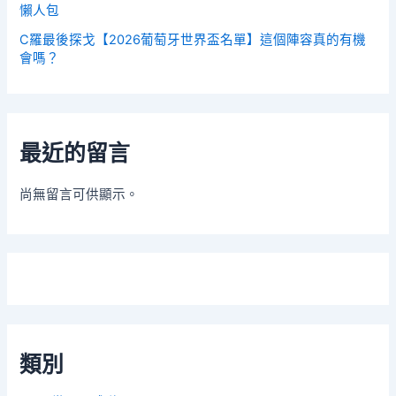
懶人包
C羅最後探戈【2026葡萄牙世界盃名單】這個陣容真的有機
會嗎？
最近的留言
尚無留言可供顯示。
類別