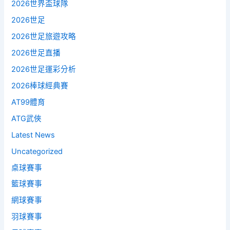
2026世界盃球隊
2026世足
2026世足旅遊攻略
2026世足直播
2026世足運彩分析
2026棒球經典賽
AT99體育
ATG武俠
Latest News
Uncategorized
桌球賽事
籃球賽事
網球賽事
羽球賽事