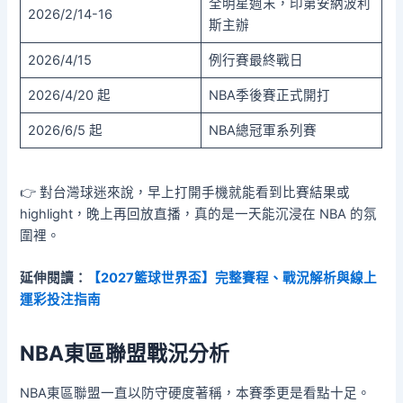
全明星週末，印第安納波利
2026/2/14-16
斯主辦
2026/4/15
例行賽最終戰日
2026/4/20 起
NBA季後賽正式開打
2026/6/5 起
NBA總冠軍系列賽
👉 對台灣球迷來說，早上打開手機就能看到比賽結果或
highlight，晚上再回放直播，真的是一天能沉浸在 NBA 的氛
圍裡。
延伸閱讀：
【2027籃球世界盃】完整賽程、戰況解析與線上
運彩投注指南
NBA東區聯盟戰況分析
NBA東區聯盟一直以防守硬度著稱，本賽季更是看點十足。