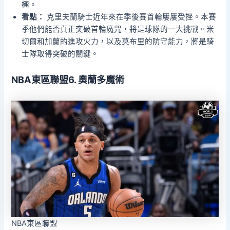
極。
看點：
克里夫蘭騎士近年來在季後賽首輪屢屢受挫。本賽
季他們能否真正突破首輪魔咒，將是球隊的一大挑戰。米
切爾和加蘭的進攻火力，以及莫布里的防守能力，將是騎
士隊取得突破的關鍵。
NBA東區聯盟6. 奧蘭多魔術
NBA東區聯盟