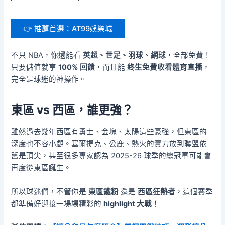
👉 推薦首選：AT99娛樂城
不只 NBA，你還能看
英超、世足、羽球、網球
，全部免費！
只要儲值就享
100% 回饋
，而且能
終生免費收看體育直播
，
完全是球迷的神操作。
東區 vs 西區，誰更強？
雖然過去幾年西區有勇士、金塊、太陽這些豪強，但東區的
深度也不容小覷。塞爾提克、公鹿、熱火的實力放到聯盟依
舊是頂尖，甚至很多專家認為 2025-26 球季的總冠軍可能會
再度從東區誕生。
所以球迷們，不管你是
東區鐵粉
還是
西區狂熱者
，這個賽季
都準備好迎接一場場精彩的
highlight 大戰
！