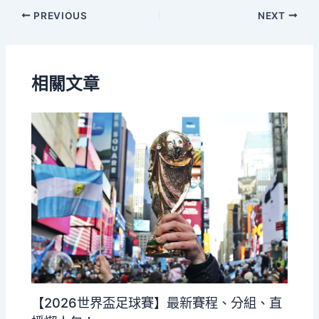
PREVIOUS
NEXT
相關文章
【2026世界盃足球賽】最新賽程、分組、直