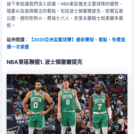
接下來就讓我們深入認識，NBA東區幾支主要球隊的優勢、
隱憂以及值得關注的看點，包括波士頓塞爾提克、密爾瓦基
公鹿、邁阿密熱火、費城七六人、克里夫蘭騎士和奧蘭多魔
術。
延伸閱讀：
【2025亞洲盃籃球賽】最新賽程、看點、免費直
播一次掌握
NBA東區聯盟1. 波士頓塞爾提克