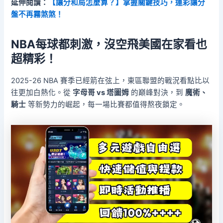
延伸閱讀：
【讓分和局怎麼算？】掌握關鍵技巧，運彩讓分
盤不再霧煞煞！
NBA每球都刺激，沒空飛美國在家看也
超精彩！
2025-26 NBA 賽季已經箭在弦上，東區聯盟的戰況看點比以
往更加白熱化。從
字母哥 vs 塔圖姆
的巔峰對決，到
魔術、
騎士
等新勢力的崛起，每一場比賽都值得熬夜鎖定。