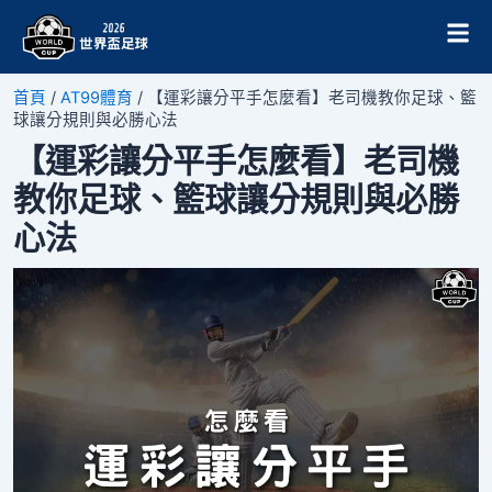
跳
Post
至
navigation
主
要
首頁
/
AT99體育
/
【運彩讓分平手怎麼看】老司機教你足球、籃
內
球讓分規則與必勝心法
容
【運彩讓分平手怎麼看】老司機
教你足球、籃球讓分規則與必勝
心法