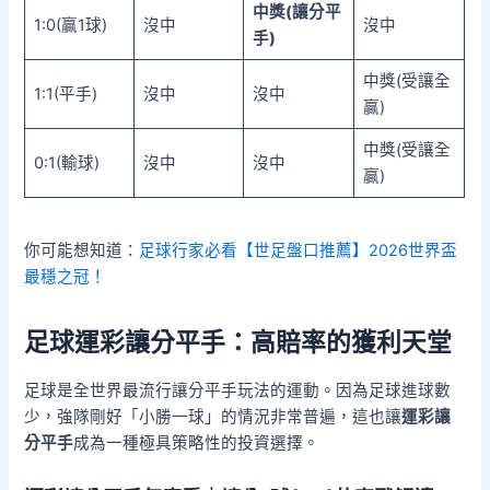
中獎(讓分平
1:0(贏1球)
沒中
沒中
手)
中獎(受讓全
1:1(平手)
沒中
沒中
贏)
中獎(受讓全
0:1(輸球)
沒中
沒中
贏)
你可能想知道：
足球行家必看【世足盤口推薦】2026世界盃
最穩之冠！
足球運彩讓分平手：高賠率的獲利天堂
足球是全世界最流行讓分平手玩法的運動。因為足球進球數
少，強隊剛好「小勝一球」的情況非常普遍，這也讓
運彩讓
分平手
成為一種極具策略性的投資選擇。