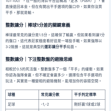
107:100），在一般的博弈平台這稱為「走水（Push）」，會
直接退回本金。但在有開出平手選項的盤口中，如果你沒買
平手，那就是輸。
整數讓分｜棒球1分差的關鍵意義
棒球最常見的讓分是1.5分，這確保了輸贏。但如果看到讓1分
的盤口，這代表莊家極度看好這是一場投手戰。如果強隊以
3:2險勝，這就是典型的
運彩讓分平手
局面。
整數讓分｜下注整數盤的避險思維
相較於0.5的死活盤，整數盤多了一個「平手」的緩衝。如果
你認為強隊會贏，但不確定會贏多少，選擇包含平手選項的
玩法，其實是一種變相的避險機制，能增加你的容錯空間。
球種
常見讓分數
平手判定標準
足球
-1,-2
剛好贏1球或2球