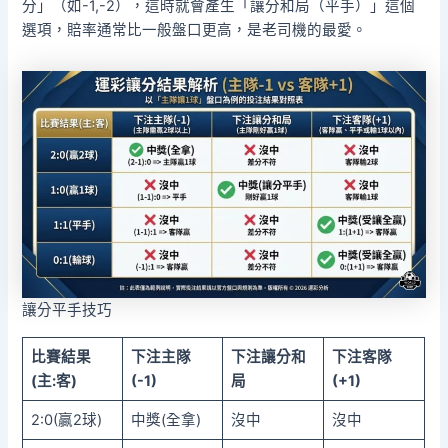
分」（如-1,-2），這時就會產生「讓分和局（平手）」這個
選項，賠率通常比一般盤口更高，是老司機的最愛。
讓分平手技巧
比賽結果
下注主隊
下注讓分和
下注客隊
(主:客)
(-1)
局
(+1)
2:0(贏2球)
中獎(全拿)
沒中
沒中