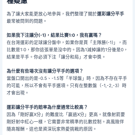
種疑慮
為了讓大家能更放心地參與，我們整理了關於
運彩讓分平手
最常被問到的問題。
如果我下注讓分(-1)，結果比賽1:0，我有贏嗎？
在台灣運彩的足球讓分盤中，如果你是買「主隊勝(-1)」，而
比數是1:0，那你這張單是沒中的。因為1減掉讓的1分後是0，
結果是平手。你必須下注「讓分和局」才會中獎。
為什麼有些場次沒有讓分平手的選項？
當盤口開出的是-0.5、-1.5等「半球盤」時，因為不存在平手
的可能，所以不會有平手選項。只有在整數盤（-1,-2,-3）時
才會出現。
運彩讓分平手的賠率為什麼通常比較高？
因為「剛好贏X分」的難度比「贏過X分」更高。就像射箭要
剛好射中紅心一樣，它需要非常精準的比數控制。高風險伴
隨高報酬，這也是資深玩家熱愛挑戰的原因。