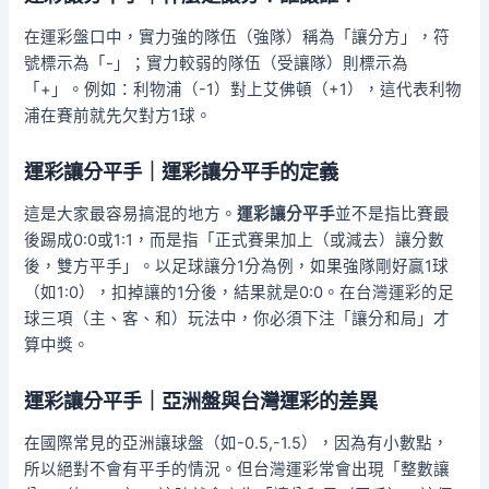
在運彩盤口中，實力強的隊伍（強隊）稱為「讓分方」，符
號標示為「-」；實力較弱的隊伍（受讓隊）則標示為
「+」。例如：利物浦（-1）對上艾佛頓（+1），這代表利物
浦在賽前就先欠對方1球。
運彩讓分平手｜運彩讓分平手的定義
這是大家最容易搞混的地方。
運彩讓分平手
並不是指比賽最
後踢成0:0或1:1，而是指「正式賽果加上（或減去）讓分數
後，雙方平手」。以足球讓分1分為例，如果強隊剛好贏1球
（如1:0），扣掉讓的1分後，結果就是0:0。在台灣運彩的足
球三項（主、客、和）玩法中，你必須下注「讓分和局」才
算中獎。
運彩讓分平手｜亞洲盤與台灣運彩的差異
在國際常見的亞洲讓球盤（如-0.5,-1.5），因為有小數點，
所以絕對不會有平手的情況。但台灣運彩常會出現「整數讓