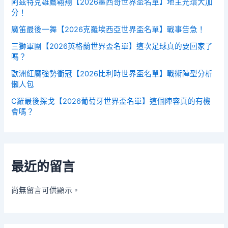
阿茲特克雄鷹翱翔【2026墨西哥世界盃名單】地主光環大加
分！
魔笛最後一舞【2026克羅埃西亞世界盃名單】戰事告急！
三獅軍團【2026英格蘭世界盃名單】這次足球真的要回家了
嗎？
歐洲紅魔強勢衝冠【2026比利時世界盃名單】戰術陣型分析
懶人包
C羅最後探戈【2026葡萄牙世界盃名單】這個陣容真的有機
會嗎？
最近的留言
尚無留言可供顯示。