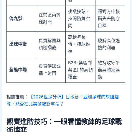
後撤接球、
讓對方中後
在禁區內等
偽九號
拉開防線空
衛失去防守
球射門
間
目標
高精準長
負責解圍與
破解高位逼
出球中衛
傳、持球推
頭槌攔截
搶的利器
進
B2B (禁區到
維持攻守平
負責傳球或
全能中場
禁區) 的高頻
衡與體系連
插上射門
覆蓋
動
相關推薦：
【2026世足分析】日本篇：亞洲足球的旗艦艦
隊，能否在北美掀起新革命？
觀賽進階技巧：一眼看懂教練的足球戰
術博弈