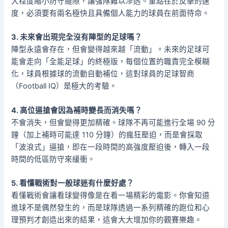
大程度縮小防守縫隙，讓強隊難以滲透。重點在於反擊的速
度，必須要有兩名極快且具備個人能力的球員在前面待命。
3. 未來會出現完全沒有陣型的足球嗎？
陣型永遠會存在，但會變得越來越「流動」。未來的足球可
能會走向「全能足球」的終極版，每個位置的職責完全模糊
化，球員根據球的流動自動補位，這對球員的足球智商
（Football IQ）是極大的考驗。
4. 高位逼搶會因為補時變長而消失嗎？
不會消失，但會變得更加精確。球隊不再可能進行全場 90 分
鐘（加上補時可能達 110 分鐘）的瘋狂壓迫，而是會採取
「波浪式」逼搶，即在一段時間的高強度壓迫後，轉入一段
時間的低區防守來緩衝。
5. 看懂戰術對一般球迷有什麼好處？
看懂戰術會讓看球變得像是在看一場精彩的電影。你會知道
進球不是偶然發生的，而是球隊透過一系列精確的跑位和心
理預判才創造出來的結果，這會大大增加你的觀賽樂趣。