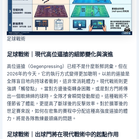
足球戰術
足球戰術｜現代高位逼搶的細節變化與演進
高位逼搶（Gegenpressing）已經不是什麼新鮮詞彙，但在
2026年的今天，它的執行方式變得更加聰明。以前的逼搶是
全隊盲目地向持球者衝刺，這非常消耗體力。現代戰術則更
強調「觸發點」。當對方邊後衛轉身困難，或是對方門將傳
出一個軟綿綿的球時，全隊才會瞬間發動壓迫。這種戰術不
僅節省了體能，更提高了斷球後的反擊效率。對於擴軍後的
世足賽來說，如何在密集的賽程中分配這種高強度逼搶的體
力，將是各隊教練最頭痛的問題。
足球戰術｜出球門將在現代戰術中的起點作用