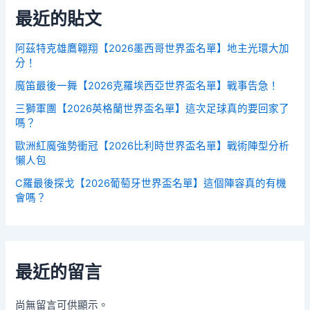
最近的貼文
阿茲特克雄鷹翱翔【2026墨西哥世界盃名單】地主光環大加
分！
魔笛最後一舞【2026克羅埃西亞世界盃名單】戰事告急！
三獅軍團【2026英格蘭世界盃名單】這次足球真的要回家了
嗎？
歐洲紅魔強勢衝冠【2026比利時世界盃名單】戰術陣型分析
懶人包
C羅最後探戈【2026葡萄牙世界盃名單】這個陣容真的有機
會嗎？
最近的留言
尚無留言可供顯示。