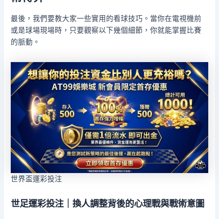
最後，我們要教大家一些實用的看球技巧。當你在電視機前
或是球場現場時，只要觀察以下幾個細節，你就能掌握比賽
的脈動。
世界盃運彩投注
世足運彩投注｜換人調整背後的心理戰與戰術意圖