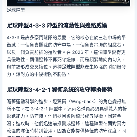
足球陣型
足球陣型4-3-3 陣型的流動性與邊路威懾
4-3-3 是許多豪門球隊的最愛。它的核心在於三名中場的平
衡感：一個負責攔截的防守中場，一個負責串聯的組織者，
以及一個負責前插的進攻者。在 2026 年，這個陣型變得更
具侵略性。兩個邊鋒不再死守邊線，而是頻繁地向內切入，
與前鋒形成交叉換位。這種
足球陣型
能產生極強的瞬間爆發
力，讓對方的中後衛防不勝防。
足球陣型3-4-2-1 翼衛系統的攻守轉換優勢
隨著運動科學的進步，邊翼衛（Wing-back）的角色變得無
所不在。在 3-4-2-1 陣型中，這兩名球員必須具備驚人的折
返跑能力。防守時，他們退回後防線形成五後衛，固若金
湯；進攻時，他們迅速前推變成邊鋒。這種陣型在面對實力
較強的隊伍時特別管用，因為它能提供極佳的防守深度，同