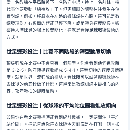
當一名教練在平局時換下一名防守中場，換上一名前鋒，這
代表他要發動「總進攻」了。但更細膩的調整往往發生在位
置對調。例如，將原本在左路的邊鋒調往右路，這可能是教
練發現對方右後衛的體能已經下降，或是轉身速度變慢。觀
察換人時球員的場上位置變化，這就是看懂
足球戰術
最快的
方式。
世足運彩投注｜比賽不同階段的陣型動態切換
頂級強隊在比賽中不會只有一個陣型。你會看到他們進攻時
是 3-2-5，防守時迅速收縮成 5-4-1。這種切換的速度與精確
度，就是世界一流強隊的標誌。看球時可以試著觀察球隊在
丟球後的前五秒做了什麼，這通常是教練訓練中最核心的內
容：攻守轉換的即時反應。
世足運彩投注｜從球隊的平均站位圖看進攻傾向
如果你在看比賽轉播時能看到統計數據，一定要關注「平均
站位圖」。這能告訴你這支球隊今天到底是在打哪一側。如