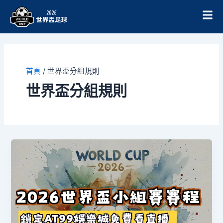
跳
至
主
要
內
容
首頁
/
世界盃分組規則
世界盃分組規則