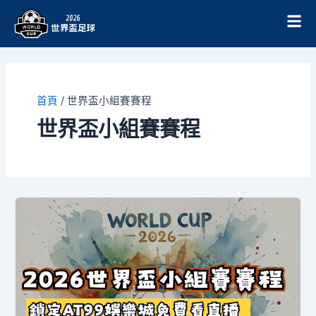
跳
至
主
要
內
容
首頁
/
世界盃小組賽賽程
世界盃小組賽賽程